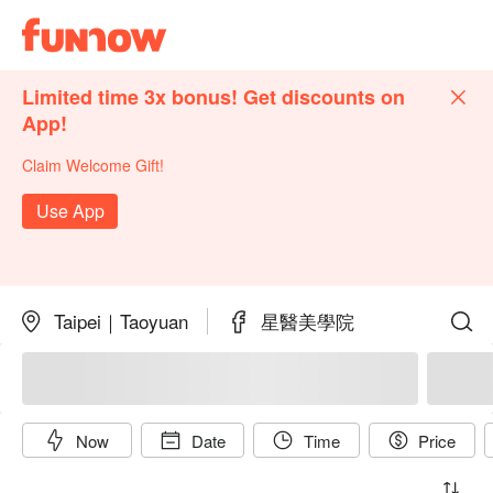
Limited time 3x bonus! Get discounts on
App!
Claim Welcome Gift!
Use App
Taipei｜Taoyuan
星醫美學院
Now
Date
Time
Price