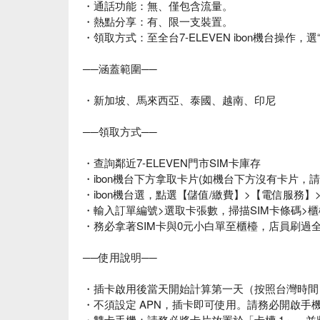
・通話功能：無、僅包含流量。
・熱點分享：有、限一支裝置。
・領取方式：至全台7-ELEVEN ibon機台操作
──涵蓋範圍──
・新加坡、馬來西亞、泰國、越南、印尼
──領取方式──
・查詢鄰近7-ELEVEN門市SIM卡庫存
・ibon機台下方拿取卡片(如機台下方沒有卡片，
・ibon機台選，點選【儲值/繳費】>【電信服務
・輸入訂單編號>選取卡張數，掃描SIM卡條碼>櫃
・務必拿著SIM卡與0元小白單至櫃檯，店員刷過
──使用說明──
・插卡啟用後當天開始計算第一天（按照台灣時間 00:0
・不須設定 APN，插卡即可使用。請務必開啟手
・雙卡手機：請務必將卡片放置於「卡槽 1」，並