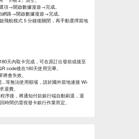
據選項→開啟數據漫遊→完成。
啟行動網路→開啟數據漫遊→完成。
飛航模式 5 分鐘後關閉，再手動選擇當地
180天內取卡完成，可在原訂出發前或後至
QR code後在180天使用完畢。
單將會失效。
..等無法使用順場，請於國外當地連接 Wi-
要求退費。
退款程序後，將通知付款銀行端自動刷退，退
項退回時間仍需視發卡銀行作業而定。