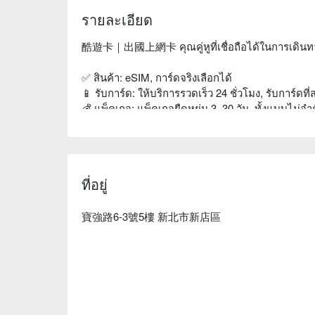
A. 可以。請將酷遊卡放入SIM1(卡槽1)中，且將S
รายละเอียด
Q. 酷遊卡可以打電話嗎?
酷遊卡｜出國上網卡 คุณคู่หูที่เชื่อถือได้ในการเดินท
A. 酷遊卡僅提供網路連線功能，不可以使用撥打
Line/What'sAPP/Wechat/Kakao talk
✅ สินค้า: eSIM, การ์ดจริงเลือกได้

📱 รับการ์ด: ให้บริการรวดเร็ว 24 ชั่วโมง, รับการ
Q. 可以在台灣/飛機上插卡嗎?
💰 แพ็คเกจ: แพ็คเกจยืดหยุ่น 3–30 วัน, ทั้งแบบไม
A. 不可以，請抵達旅遊當地再插卡。
🌍 พื้นที่: เลือกได้จากญี่ปุ่น, เกาหลี, ฮ่องกง, มาเก๊า,
如在台灣或是飛機上先行插卡，會導致卡片無法正
✈️ คุณภาพสัญญาณ: เทียบเท่าการโรมมิ่งของหมายเลข
如用eSIM可在出發國先安裝好，抵達旅遊地開啟
💁 บริการลูกค้า: มีเจ้าหน้าที่บริการลูกค้าจริงคอยสนั
ที่อยู่
Q. 出國日期和地點要更改，可以退/換貨嗎?
เลือก酷遊卡，让您的国际之行更加顺畅与无忧！
A. 實體卡:可於取到卡片後在360天內使用，不
可免費取消。
寶強路6-3號5樓 新北市新店區
eSIM需在取得Qrcode後180天內使用。如購
Q. 到當地機場插卡了，為什麼不能上網?
A. 請開啟飛航模式2~5分鐘後，再重新開啟行
處、訊息遮蔽處或任何無收訊格數之地點。因某些
時連網，導致基地台反應較慢，可離開機場後在測