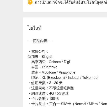
การเป็นสมาชิกจะได้รับสิทธิประโยชน์สูงสุด
ไฮไลท์
──商品內容──
・電信公司：
新加坡 - Singtel
馬來西亞 - Celcom / Digi
泰國 - Truemove
越南 - Mobifone / Vinaphone
印尼 - XL (Excelcom) / Indosat / Telkomsel
・使用天數：3 - 30 天
・流量規格：不限流量吃到飽
・網路速度：4G / 5G網速
・卡片效期：180 天
・卡片尺寸：三合一 SIM卡（Normal / Micro / N