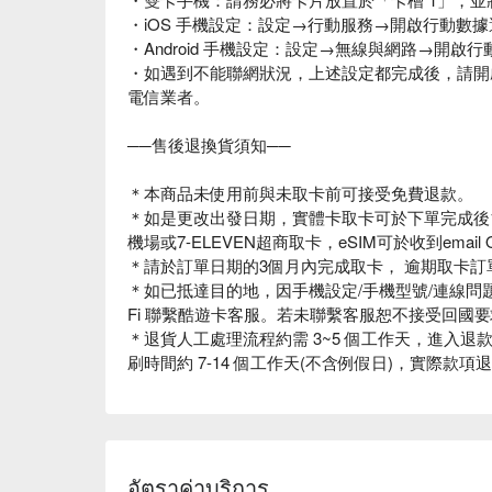
・iOS 手機設定：設定→行動服務→開啟行動數
・Android 手機設定：設定→無線與網路→開
・如遇到不能聯網狀況，上述設定都完成後，請開啟
電信業者。
──售後退換貨須知──
＊本商品未使用前與未取卡前可接受免費退款。
＊如是更改出發日期，實體卡取卡可於下單完成後
機場或7-ELEVEN超商取卡，eSIM可於收到email 
＊請於訂單日期的3個月內完成取卡， 逾期取卡訂
＊如已抵達目的地，因手機設定/手機型號/連線問題.
Fi 聯繫酷遊卡客服。若未聯繫客服恕不接受回國
＊退貨人工處理流程約需 3~5 個工作天，進入
刷時間約 7-14 個工作天(不含例假日)，實際款
อัตราค่าบริการ