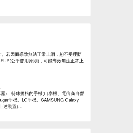
常運作。若因而導致無法正常上網，恕不受理賠
外FUP(公平使用原則)，可能導致無法正常上
。
器)、特殊規格的手機(山寨機、電信商自營
r手機、LG手機、SAMSUNG Galaxy
等上述裝置)
ID 的條碼或文字，表示您的手機支援 eSIM