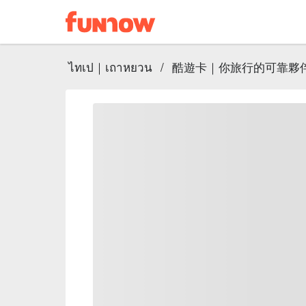
ไทเป｜เถาหยวน
/
酷遊卡｜你旅行的可靠夥