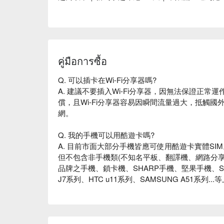
คู่มือการซื้อ
Q. 可以插卡在Wi-Fi分享器嗎?
A. 建議不要插入Wi-Fi分享器，因無法保證正
償，且Wi-Fi分享器容易因瞬間流量過大，抵觸國
網。
Q. 我的手機可以用酷遊卡嗎?
A. 目前市面大部分手機皆應可使用酷遊卡實體SIM
但不包含非手機類(不知名平板、翻譯機、網路分享
品牌之手機、鎖卡機、SHARP手機、堅果手機、Suga
J7系列、HTC u11系列、SAMSUNG A51系列...
eSIM使用可用撥號按鍵撥打「*#06#」，如出現 E
功能。
Q. 雙卡機可以使用酷遊卡嗎?