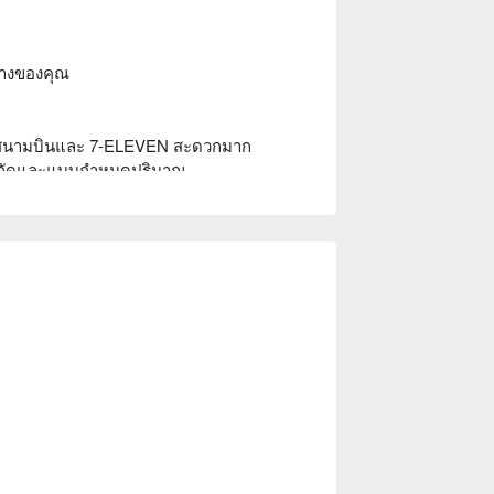
IM2(卡槽2)清空，重新開機後即可使用。
างของคุณ

市話/手機功能。如有需求，您可以透過
…等通訊軟體撥打通話，或是透過Skype撥打網路電話。
์ดที่สนามบินและ 7-ELEVEN สะดวกมาก

่จำกัดและแบบกำหนดปริมาณ

 เอเชียตะวันออกเฉียงใต้, ยุโรป

常連網使用。
เดิม, 4G/5G ความเร็วสูงและเสถียร

就可連網使用。
บสนุน

需設定延後。如購買國家地點不符合，未取卡前
買國家地點不符合，使用前可免費取消。
動數據。並確認插卡地是否為地下室、建築物深
機廠訊號遮蔽較嚴重、或因同時大量旅客同
試看看。