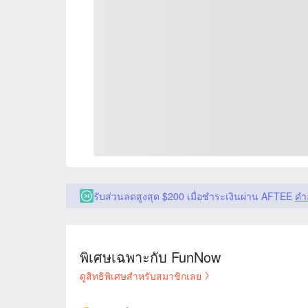
รับส่วนลดสูงสุด $200 เมื่อชำระเงินผ่าน AFTEE
คำ
พิเศษเฉพาะกับ FunNow
ดูสิทธิพิเศษสำหรับสมาชิกเลย