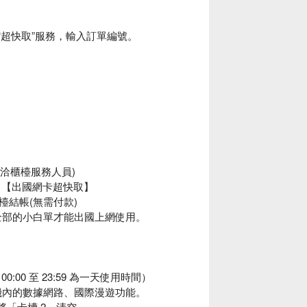
，選“超快取”服務，輸入訂單編號。
請洽櫃檯服務人員)
】>【出國網卡超快取】
檯結帳(無需付款)
全部的小白單才能出國上網使用。
0 至 23:59 為一天使用時間）
機內的數據網路、國際漫遊功能。
將「卡槽 2」清空。